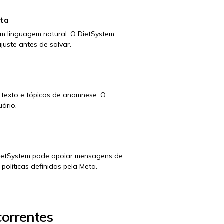
sta
 em linguagem natural. O DietSystem
juste antes de salvar.
 texto e tópicos de anamnese. O
uário.
DietSystem pode apoiar mensagens de
líticas definidas pela Meta.
correntes