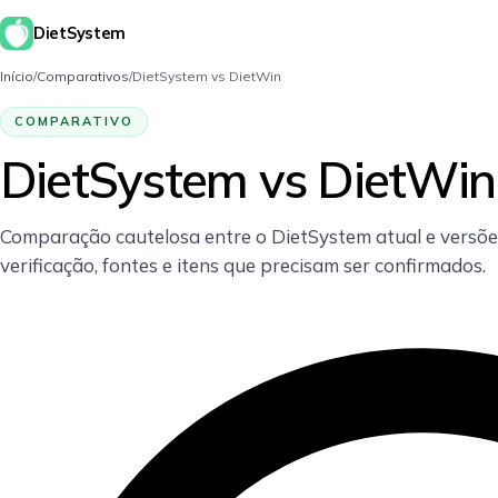
DietSystem
Início
/
Comparativos
/
DietSystem vs DietWin
COMPARATIVO
DietSystem vs DietWin
Comparação cautelosa entre o DietSystem atual e versõe
verificação, fontes e itens que precisam ser confirmados.