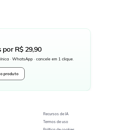
s por R$ 29,90
línica · WhatsApp · cancele em 1 clique.
 o produto
Recursos de IA
Termos de uso
Política de cookies