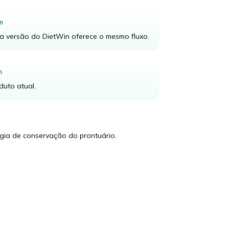
m
ua versão do DietWin oferece o mesmo fluxo.
m
duto atual.
gia de conservação do prontuário.