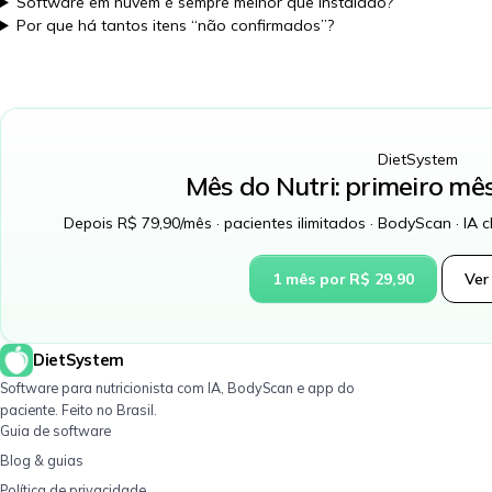
Software em nuvem é sempre melhor que instalado?
Por que há tantos itens “não confirmados”?
DietSystem
Mês do Nutri: primeiro mê
Depois R$ 79,90/mês · pacientes ilimitados · BodyScan · IA c
1 mês por R$ 29,90
Ver
DietSystem
Software para nutricionista com IA, BodyScan e app do
paciente. Feito no Brasil.
Guia de software
Blog & guias
Política de privacidade